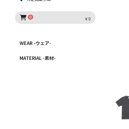
0
￥0
WEAR -ウェア-
TSHIRT -Tシャツ-
DRYSHIRT -ドライシャツ-
POLOSHIRT-ポロシャツ-
SHIRT -シャツ-
LONGSLEEVE -ロングスリーブ-
SWEAT -スウェット-
PARKER -パーカー-
OUTER -アウター-
MATERIAL -素材-
COTTON -綿-
POLY COTTON -綿ポリ-
POLY -ポリエステル-
NYLON -ナイロン-