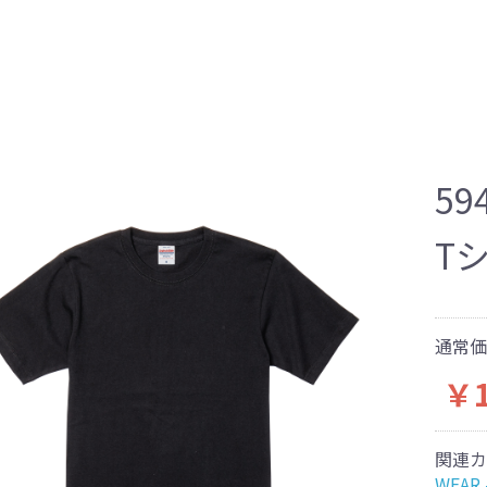
59
T
通常価
￥1
関連カ
WEAR