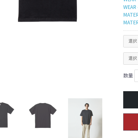
WEAR
MATER
MATER
数量