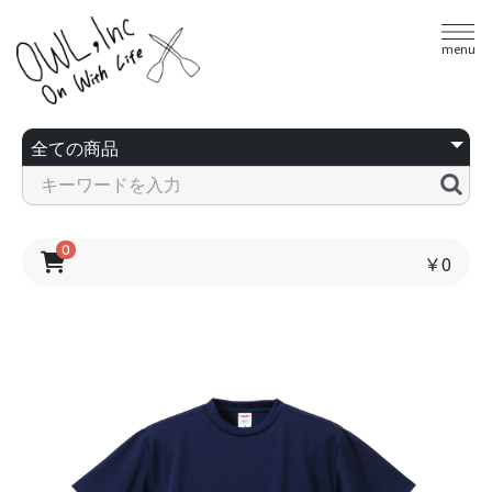
menu
0
￥0