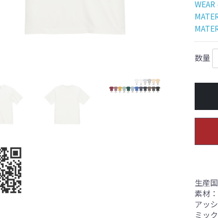
WEAR
MATER
MATER
数量
生産国
素材： 
アッシ
ミック