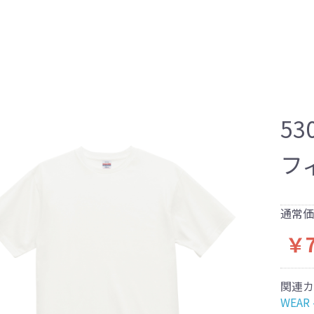
53
フ
通常価
￥7
関連カ
WEAR