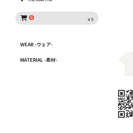
0
￥0
WEAR -ウェア-
TSHIRT -Tシャツ-
DRYSHIRT -ドライシャツ-
POLOSHIRT-ポロシャツ-
SHIRT -シャツ-
LONGSLEEVE -ロングスリーブ-
SWEAT -スウェット-
PARKER -パーカー-
OUTER -アウター-
MATERIAL -素材-
COTTON -綿-
POLY COTTON -綿ポリ-
POLY -ポリエステル-
NYLON -ナイロン-